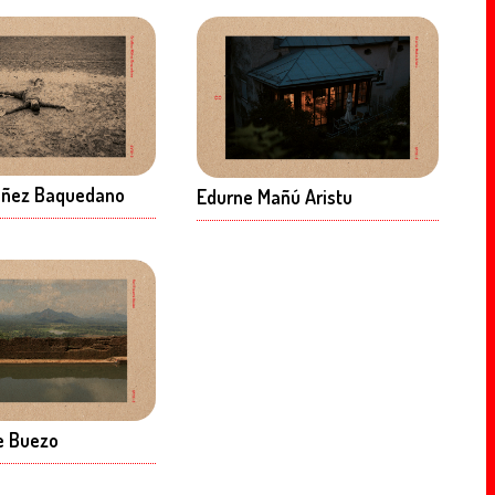
Núñez Baquedano
Edurne Mañú Aristu
e Buezo