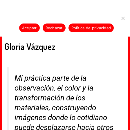
Skip
E-KLAN-E-KLAN-E-KLAN-E-KLAN-E-KLAN-E
Usamos cookies para asegurar que te damos la mejor
to
experiencia en nuestra web. Si continúas usando este sitio,
content
asumiremos que estás de acuerdo con ello.
Aceptar
Rechazar
Política de privacidad
MENU
Gloria Vázquez
Mi práctica parte de la
observación, el color y la
transformación de los
materiales, construyendo
imágenes donde lo cotidiano
puede desplazarse hacia otros