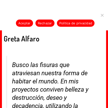
Skip
LAN-E-KLAN-E-KLAN-E-KLAN-E-KLAN-E-KL
Usamos cookies para asegurar que te damos la mejor
to
experiencia en nuestra web. Si continúas usando este sitio,
content
asumiremos que estás de acuerdo con ello.
Aceptar
Rechazar
Política de privacidad
MENU
Greta Alfaro
Busco las fisuras que
atraviesan nuestra forma de
habitar el mundo. En mis
proyectos conviven belleza y
destrucción, deseo y
decadencia, utilizando la