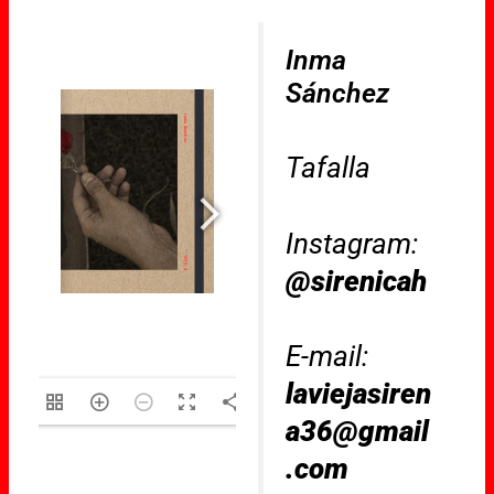
Inma
Sánchez
Tafalla
Instagram:
@sirenicah
E-mail:
laviejasiren
/28
a36@gmail
.com