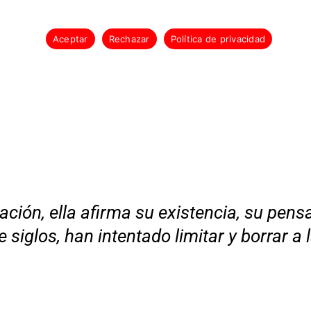
-KLAN-E-KLAN-E-KLAN-E-KLAN-E-KLAN-E-
 la mejor experiencia en nuestra web. Si continúas usando este sitio,
Aceptar
Rechazar
Política de privacidad
E-KLAN
COM
ación, ella afirma su existencia, su pens
 siglos, han intentado limitar y borrar a 