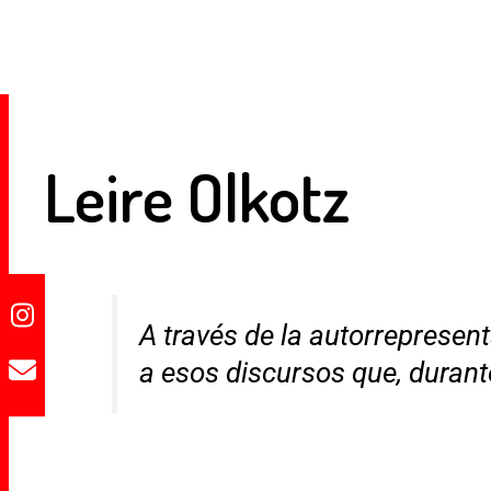
Skip
E-KLAN-E-KLAN-E-KLAN-E-KLAN-E-KLAN-E
Usamos cookies para asegurar que te damos
to
content
Leire Olkotz
A través de la autorrepresent
a esos discursos que, durante