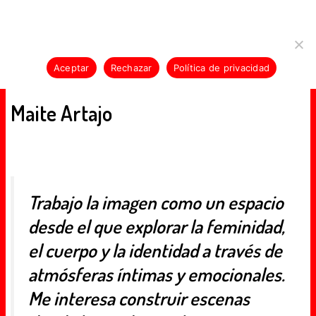
Skip
E-KLAN-E-KLAN-E-KLAN-E-KLAN-E-KLAN-E
Usamos cookies para asegurar que te damos la mejor
to
experiencia en nuestra web. Si continúas usando este sitio,
content
asumiremos que estás de acuerdo con ello.
Aceptar
Rechazar
Política de privacidad
MENU
Maite Artajo
Trabajo la imagen como un espacio
desde el que explorar la feminidad,
el cuerpo y la identidad a través de
atmósferas íntimas y emocionales.
Me interesa construir escenas