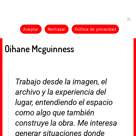
Skip
-KLAN-E-KLAN-E-KLAN-E-KLAN-E-KLAN-E
Usamos cookies para asegurar que te damos la mejor
to
experiencia en nuestra web. Si continúas usando este sitio,
content
asumiremos que estás de acuerdo con ello.
Aceptar
Rechazar
Política de privacidad
MENU
Oihane Mcguinness
Trabajo desde la imagen, el
archivo y la experiencia del
lugar, entendiendo el espacio
como algo que también
construye la obra. Me interesa
generar situaciones donde