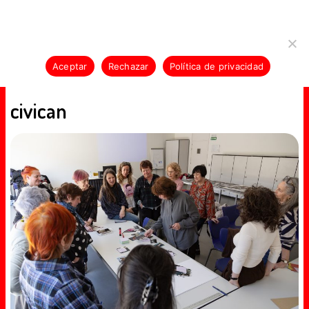
N-E-KLAN-E-KLAN-E-KLAN-E-KLAN-E-KLAN
Skip
Usamos cookies para asegurar que te damos la mejor
to
experiencia en nuestra web. Si continúas usando este sitio,
content
asumiremos que estás de acuerdo con ello.
Aceptar
Rechazar
Política de privacidad
MENU
civican