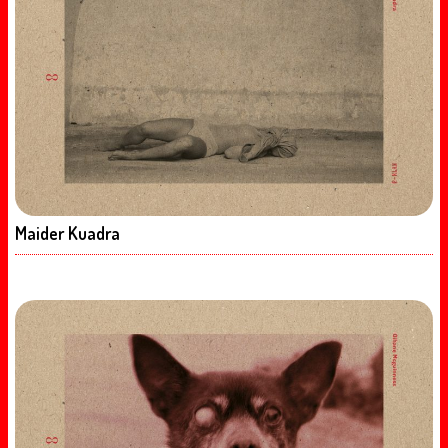
Maider Kuadra