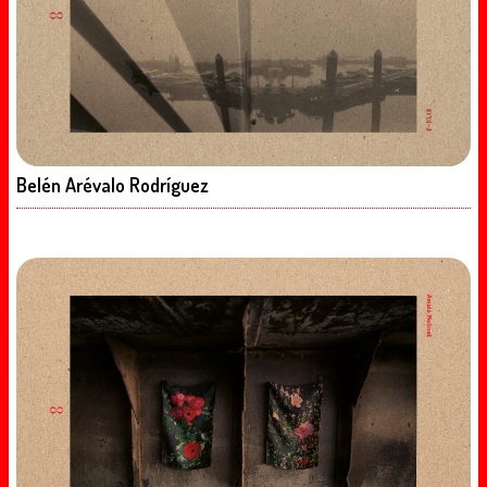
Belén Arévalo Rodríguez