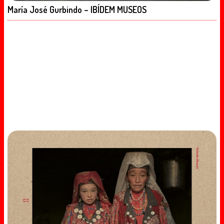
María José Gurbindo – IBÍDEM MUSEOS