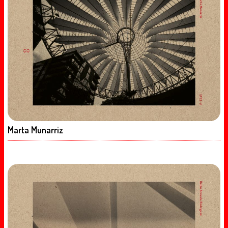
Marta Munarriz