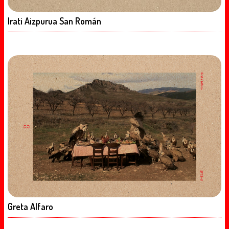
Irati Aizpurua San Román
Greta Alfaro